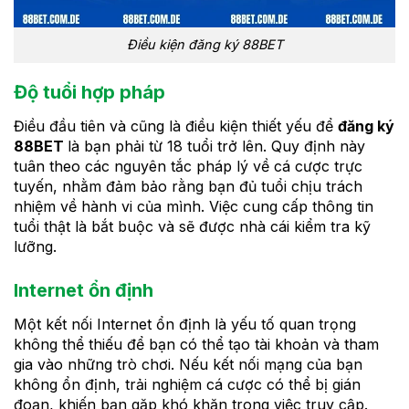
Điều kiện đăng ký 88BET
Độ tuổi hợp pháp
Điều đầu tiên và cũng là điều kiện thiết yếu để
đăng ký
88BET
là bạn phải từ 18 tuổi trở lên. Quy định này
tuân theo các nguyên tắc pháp lý về cá cược trực
tuyến, nhằm đảm bảo rằng bạn đủ tuổi chịu trách
nhiệm về hành vi của mình. Việc cung cấp thông tin
tuổi thật là bắt buộc và sẽ được nhà cái kiểm tra kỹ
lưỡng.
Internet ổn định
Một kết nối Internet ổn định là yếu tố quan trọng
không thể thiếu để bạn có thể tạo tài khoản và tham
gia vào những trò chơi. Nếu kết nối mạng của bạn
không ổn định, trải nghiệm cá cược có thể bị gián
đoạn, khiến bạn gặp khó khăn trong việc truy cập.