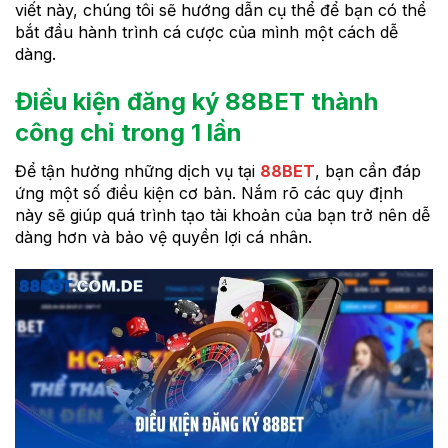
viết này, chúng tôi sẽ hướng dẫn cụ thể để bạn có thể
bắt đầu hành trình cá cược của mình một cách dễ
dàng.
Điều kiện đăng ký 88BET thành
công chỉ trong 1 lần
Để tận hưởng những dịch vụ tại
88BET
, bạn cần đáp
ứng một số điều kiện cơ bản. Nắm rõ các quy định
này sẽ giúp quá trình tạo tài khoản của bạn trở nên dễ
dàng hơn và bảo vệ quyền lợi cá nhân.