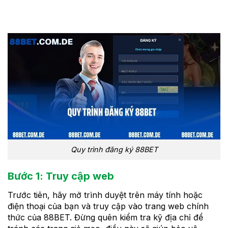
Quy trình đăng ký 88BET
Bước 1: Truy cập web
Trước tiên, hãy mở trình duyệt trên máy tính hoặc
điện thoại của bạn và truy cập vào trang web chính
thức của 88BET. Đừng quên kiểm tra kỹ địa chỉ để