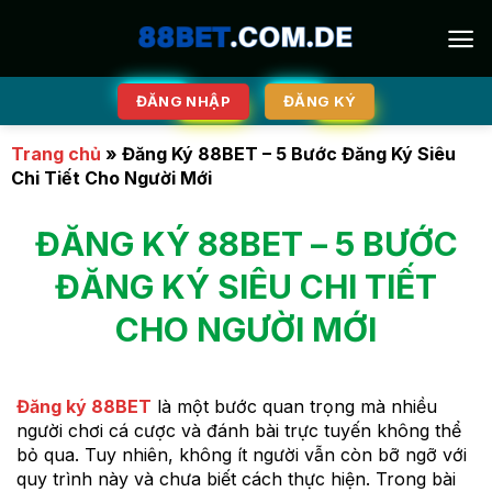
Bỏ
qua
nội
dung
ĐĂNG NHẬP
ĐĂNG KÝ
Trang chủ
»
Đăng Ký 88BET – 5 Bước Đăng Ký Siêu
Chi Tiết Cho Người Mới
ĐĂNG KÝ 88BET – 5 BƯỚC
ĐĂNG KÝ SIÊU CHI TIẾT
CHO NGƯỜI MỚI
Đăng ký 88BET
là một bước quan trọng mà nhiều
người chơi cá cược và đánh bài trực tuyến không thể
bỏ qua. Tuy nhiên, không ít người vẫn còn bỡ ngỡ với
quy trình này và chưa biết cách thực hiện. Trong bài