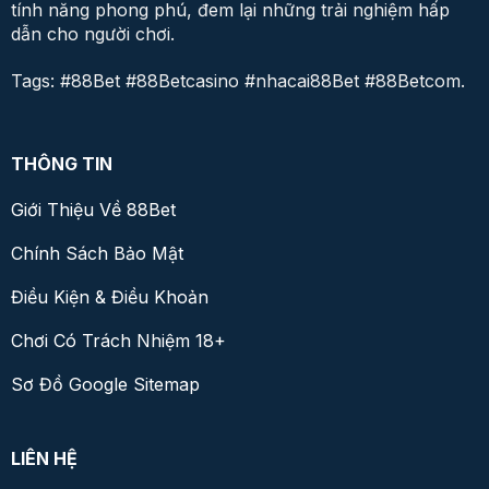
tính năng phong phú, đem lại những trải nghiệm hấp
dẫn cho người chơi.
Tags: #88Bet #88Betcasino #nhacai88Bet #88Betcom.
THÔNG TIN
Giới Thiệu Về 88Bet
Chính Sách Bảo Mật
Điều Kiện & Điều Khoản
Chơi Có Trách Nhiệm 18+
Sơ Đồ Google Sitemap
LIÊN HỆ