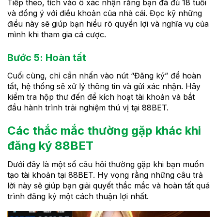
Tiếp theo, tích vào ô xác nhận rằng bạn đã đủ 18 tuổi
và đồng ý với điều khoản của nhà cái. Đọc kỹ những
điều này sẽ giúp bạn hiểu rõ quyền lợi và nghĩa vụ của
mình khi tham gia cá cược.
Bước 5: Hoàn tất
Cuối cùng, chỉ cần nhấn vào nút “Đăng ký” để hoàn
tất, hệ thống sẽ xử lý thông tin và gửi xác nhận. Hãy
kiểm tra hộp thư đến để kích hoạt tài khoản và bắt
đầu hành trình trải nghiệm thú vị tại 88BET.
Các thắc mắc thường gặp khác khi
đăng ký 88BET
Dưới đây là một số câu hỏi thường gặp khi bạn muốn
tạo tài khoản tại 88BET. Hy vọng rằng những câu trả
lời này sẽ giúp bạn giải quyết thắc mắc và hoàn tất quá
trình đăng ký một cách thuận lợi nhất.